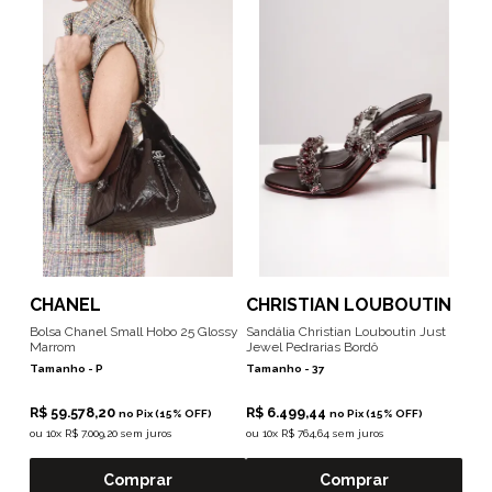
CHANEL
CHRISTIAN LOUBOUTIN
Bolsa Chanel Small Hobo 25 Glossy
Sandália Christian Louboutin Just
Marrom
Jewel Pedrarias Bordô
Tamanho -
P
Tamanho -
37
R$ 59.578,20
R$ 6.499,44
no Pix (15% OFF)
no Pix (15% OFF)
ou
10x R$ 7.009,20 sem juros
ou
10x R$ 764,64 sem juros
Comprar
Comprar