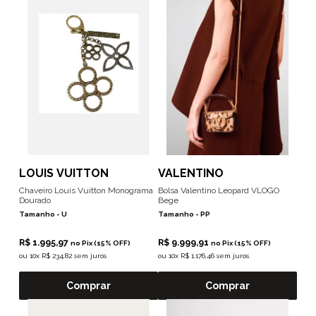
LOUIS VUITTON
VALENTINO
Chaveiro Louis Vuitton Monograma
Bolsa Valentino Leopard VLOGO
Dourado
Bege
Tamanho -
U
Tamanho -
PP
R$ 1.995,97
R$ 9.999,91
no Pix (15% OFF)
no Pix (15% OFF)
ou
10x R$ 234,82 sem juros
ou
10x R$ 1.176,46 sem juros
Comprar
Comprar