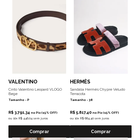
VALENTINO
HERMÈS
Cinto Valentino Leopard VLOGO
Sandália Hermès Chypre Veludo
Bege
Terracota
Tamanho -
P
Tamanho -
38
R$ 3.791,34
R$ 5.817,40
no Pix (15% OFF)
no Pix (15% OFF)
ou
10x R$ 446,04 sem juros
ou
10x R$ 684,40 sem juros
Comprar
Comprar