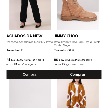
ACHADOS DA NEW
JIMMY CHOO
Macacão Achados da New NV Preto
Bota Jimmy Choo Camurça e Fivela
Cristal Bege
Tamanho -
P
Tamanho -
36,5
R$ 1.251,75
R$ 4.179,51
no Pix (15% OFF)
no Pix (15% OFF)
ou
10x R$ 147,26 sem juros
ou
10x R$ 491,71 sem juros
Comprar
Comprar