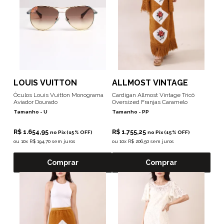
LOUIS VUITTON
ALLMOST VINTAGE
Óculos Louis Vuitton Monograma
Cardigan Allmost Vintage Tricô
Aviador Dourado
Oversized Franjas Caramelo
Tamanho -
U
Tamanho -
PP
R$ 1.654,95
R$ 1.755,25
no Pix (15% OFF)
no Pix (15% OFF)
ou
10x R$ 194,70 sem juros
ou
10x R$ 206,50 sem juros
Comprar
Comprar