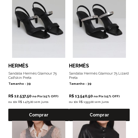
HERMÈS
HERMÈS
Sandália Hermès Glamour 75
Sandália Hermès Glamour 75 Lizard
Calfskin Preta
Preta
Tamanho -
39
Tamanho -
39
R$ 12.537,50
R$ 13.540,50
no Pix (15% OFF)
no Pix (15% OFF)
ou
10x R$ 1.475,00 sem juros
ou
10x R$ 1.593,00 sem juros
Comprar
Comprar