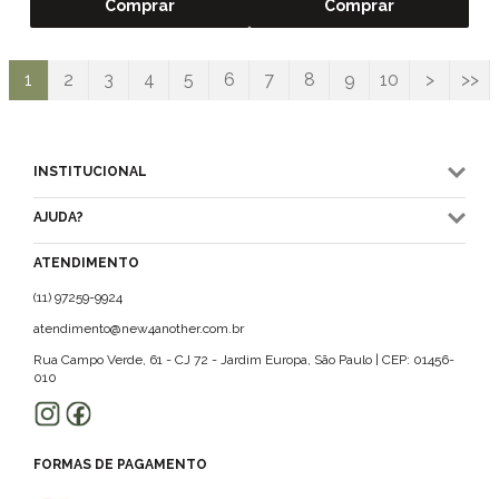
Comprar
Comprar
1
2
3
4
5
6
7
8
9
10
>
>>
INSTITUCIONAL
AJUDA?
ATENDIMENTO
(11) 97259-9924
atendimento@new4another.com.br
Rua Campo Verde, 61 - CJ 72 - Jardim Europa, São Paulo | CEP: 01456-
010
FORMAS DE PAGAMENTO