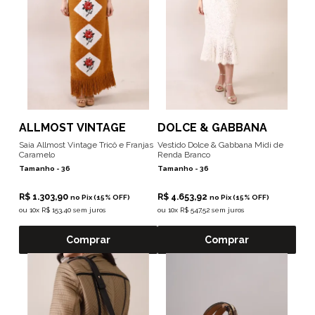
ALLMOST VINTAGE
DOLCE & GABBANA
Saia Allmost Vintage Tricô e Franjas
Vestido Dolce & Gabbana Midi de
Caramelo
Renda Branco
Tamanho -
36
Tamanho -
36
R$ 1.303,90
R$ 4.653,92
no Pix (15% OFF)
no Pix (15% OFF)
ou
10x R$ 153,40 sem juros
ou
10x R$ 547,52 sem juros
Comprar
Comprar