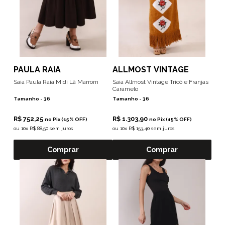
PAULA RAIA
ALLMOST VINTAGE
Saia Paula Raia Midi Lã Marrom
Saia Allmost Vintage Tricô e Franjas
Caramelo
Tamanho -
36
Tamanho -
36
R$ 752,25
R$ 1.303,90
no Pix (15% OFF)
no Pix (15% OFF)
ou
10x R$ 88,50 sem juros
ou
10x R$ 153,40 sem juros
Comprar
Comprar