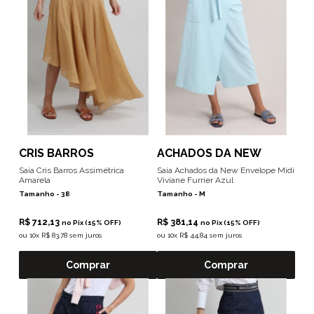
CRIS BARROS
ACHADOS DA NEW
Saia Cris Barros Assimétrica
Saia Achados da New Envelope Midi
Amarela
Viviane Furrier Azul
Tamanho -
38
Tamanho -
M
R$ 712,13
R$ 381,14
no Pix (15% OFF)
no Pix (15% OFF)
ou
10x R$ 83,78 sem juros
ou
10x R$ 44,84 sem juros
Comprar
Comprar