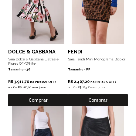
DOLCE & GABBANA
FENDI
Saia Dolce & Gabbana Listras e
Saia Fendi Mini Monograma Bicolor
Flores Off-White
Tamanho -
36
Tamanho -
PP
R$ 3.911,70
R$ 2.407,20
no Pix (15% OFF)
no Pix (15% OFF)
ou
10x R$ 460,20 sem juros
ou
10x R$ 283,20 sem juros
Comprar
Comprar