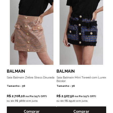
BALMAIN
BALMAIN
Saia Balmain Zebra Strass Dourada
Saia Balmain Mini Tweed com Lurex
Bicolor
Tamanho -
36
Tamanho -
36
R$ 2.708,10
R$ 2.507,50
no Pix (15% OFF)
no Pix (15% OFF)
ou
10x R$ 318,60 sem juros
ou
10x R$ 295,00 sem juros
Comprar
Comprar