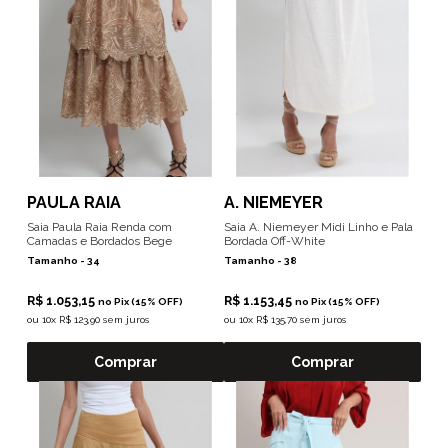
PAULA RAIA
A. NIEMEYER
Saia Paula Raia Renda com
Saia A. Niemeyer Midi Linho e Pala
Camadas e Bordados Bege
Bordada Off-White
Tamanho -
34
Tamanho -
38
R$ 1.053,15
R$ 1.153,45
no Pix (15% OFF)
no Pix (15% OFF)
ou
10x R$ 123,90 sem juros
ou
10x R$ 135,70 sem juros
Comprar
Comprar