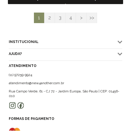
1
2
3
4
>
>>
INSTITUCIONAL
AJUDA?
ATENDIMENTO
(11) 97259-9924
atendimento@new4another.com.br
Rua Campo Verde, 61 - CJ 72 - Jardim Europa, São Paulo | CEP: 01456-
010
FORMAS DE PAGAMENTO