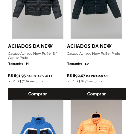
ACHADOS DA NEW
ACHADOS DA NEW
Casaco Achado New Puffer S/
Casaco Achado New Puffer Preto
Capuz Preto
Tamanho -
M
Tamanho -
10
R$ 651,95
R$ 692,07
no Pix (15% OFF)
no Pix (15% OFF)
ou
10x R$ 76,70 sem juros
ou
10x R$ 81,42 sem juros
Comprar
Comprar