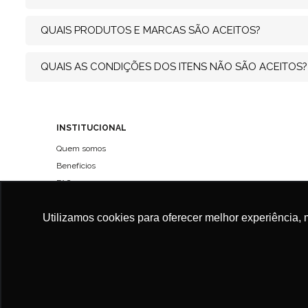
QUAIS PRODUTOS E MARCAS SÃO ACEITOS?
QUAIS AS CONDIÇÕES DOS ITENS NÃO SÃO ACEITOS?
INSTITUCIONAL
Quem somos
Benefícios
FAQ
Políticas de entregas
Utilizamos cookies para oferecer melhor experiência, 
Política de Privacidade
Termo de Uso
CALU ROUPAS ACESSORIOS E SERVICOS LTDA | CNPJ: 42.506.175/