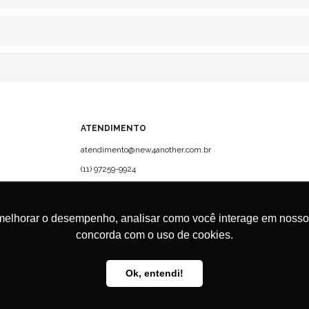
ATENDIMENTO
atendimento@new4another.com.br
(11) 97259-9924
Rua Campo Verde, 61 - CJ 72 -
Jardim Europa, São Paulo | CEP:
01456-010
melhorar o desempenho, analisar como você interage em nosso sit
concorda com o uso de cookies.
Ok, entendi!
0001-15