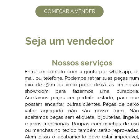
COMEÇAR A VENDER
Seja um vendedor
Nossos serviços
e
Entre em contato com a gente por whatsapp, e-
.
mail ou telefone. Podemos retirar suas peças num
.
raio de 15km ou você pode deixá-las em nosso
m
showroom para fazermos uma curadoria.
a
Aceitamos peças em perfeito estado, para que
,
possam encantar outras clientes. Peças de baixo
o
valor agregado não são nosso foco. Não
,
aceitamos peças sem etiqueta, bijouterias, lingerie
e
e jeans tradicionais. Roupas com machas de uso
,
ou manchas no tecido também serão reprovadas.
r
Além disso o acabamento deve estar impecável,