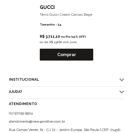
GUCCI
Tênis Gucci Cream Canvas Bege
Tamanho -
34
R$ 3.711,10
no Pix (15% OFF)
ou
10x R$ 436,60 sem juros
Comprar
INSTITUCIONAL
AJUDA?
ATENDIMENTO
(11) 97259-9924
atendimento@new4another.com.br
Rua Campo Verde, 61 - CJ 72 - Jardim Europa, São Paulo | CEP: 01456-