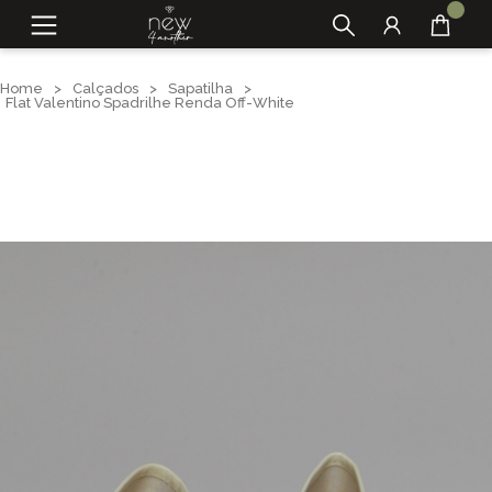
Home
>
Calçados
>
Sapatilha
>
Flat Valentino Spadrilhe Renda Off-White