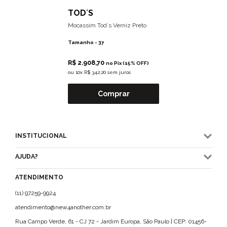
TOD´S
Mocassim Tod´s Verniz Preto
Tamanho -
37
R$ 2.908,70
no Pix (15% OFF)
ou
10x R$ 342,20 sem juros
Comprar
INSTITUCIONAL
AJUDA?
ATENDIMENTO
(11) 97259-9924
atendimento@new4another.com.br
Rua Campo Verde, 61 - CJ 72 - Jardim Europa, São Paulo | CEP: 01456-