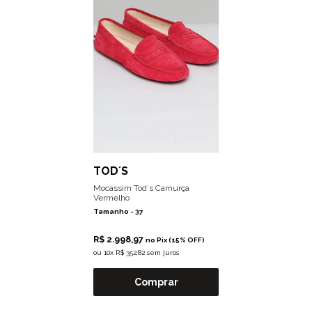
TOD´S
Mocassim Tod´s Camurça
Vermelho
Tamanho -
37
R$ 2.998,97
no Pix (15% OFF)
ou
10x R$ 352,82 sem juros
Comprar