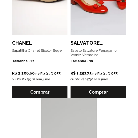
CHANEL
SALVATORE
FERRAGAMO
Sapatilha Chanel Bicolor Bege
Sapato Salvatore Ferragamo
Verniz Vermelho
Tamanho -
36
Tamanho -
39
R$ 2.206,60
R$ 1.253,75
no Pix (15% OFF)
no Pix (15% OFF)
ou
10x R$ 259,60 sem juros
ou
10x R$ 147,50 sem juros
Comprar
Comprar