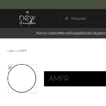
Nunca Usados
Marcas
Roupas
Bolsas
Calçados
Loja >> AMFR
AMFR