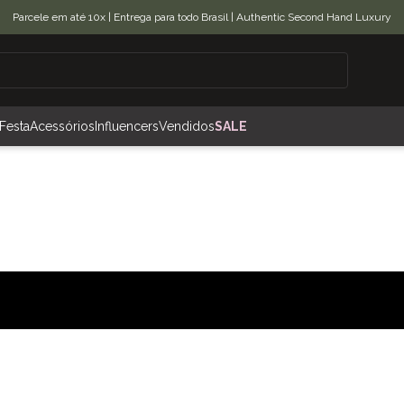
Parcele em até 10x | Entrega para todo Brasil | Authentic Second Hand Luxury
Festa
Acessórios
Influencers
Vendidos
SALE