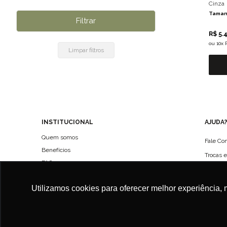
Cinza
Taman
R$ 5.
ou
10x 
INSTITUCIONAL
AJUDA
Quem somos
Fale Co
Benefícios
Trocas 
FAQ
Políticas de entregas
Utilizamos cookies para oferecer melhor experiência, 
Política de Privacidade
Termo de Uso