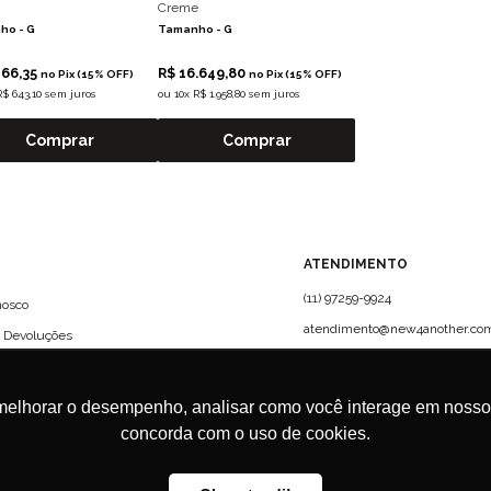
Creme
ho -
G
Tamanho -
G
466,35
R$ 16.649,80
no Pix (15% OFF)
no Pix (15% OFF)
R$ 643,10 sem juros
ou
10x R$ 1.958,80 sem juros
Comprar
Comprar
?
ATENDIMENTO
(11) 97259-9924
nosco
atendimento@new4another.com
e Devoluções
Rua Campo Verde, 61 - CJ 72 -
Jardim Europa, São Paulo | CEP:
01456-010
melhorar o desempenho, analisar como você interage em nosso sit
concorda com o uso de cookies.