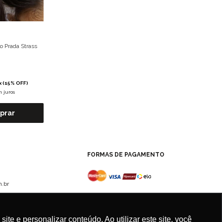
o Prada Strass
x (15% OFF)
m juros
prar
FORMAS DE PAGAMENTO
.br
e e personalizar conteúdo. Ao utilizar este site, você