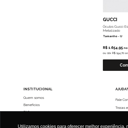
GUCCI
Óculos Gucci E
Metalizado
Tamanho -
U
R$ 1.654,95
no
ou
10x R$ 194,70 s
Com
INSTITUCIONAL
AJUDA
Quem somos
Fale Co
Benefícios
Trocas 
FAQ
Políticas de entregas
Utilizamos cookies para oferecer melhor experiência, 
Política de Privacidade