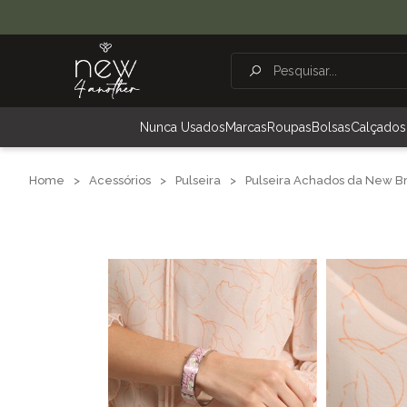
Nunca Usados
Marcas
Roupas
Bolsas
Calçados
Home
>
Acessórios
>
Pulseira
>
Pulseira Achados da New B