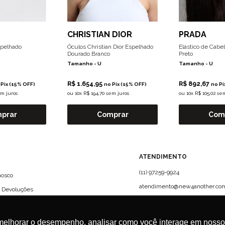
CHRISTIAN DIOR
PRADA
spelhado
Óculos Christian Dior Espelhado
Elástico de Cabel
Dourado Branco
Preto
Tamanho -
U
Tamanho -
U
R$ 1.654,95
R$ 892,67
 Pix (15% OFF)
no Pix (15% OFF)
no Pi
em juros
ou
10x R$ 194,70 sem juros
ou
10x R$ 105,02 se
prar
Comprar
Com
?
ATENDIMENTO
(11) 97259-9924
nosco
atendimento@new4another.com
e Devoluções
Rua Campo Verde, 61 - CJ 72 -
Jardim Europa, São Paulo | CEP:
01456-010
melhorar o desempenho, analisar como você interage em nosso sit