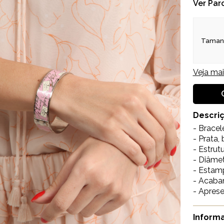
Ver Par
Taman
Veja ma
Descri
- Brace
- Prata,
- Estrut
- Diâmet
- Estam
- Acaba
- Aprese
Informa