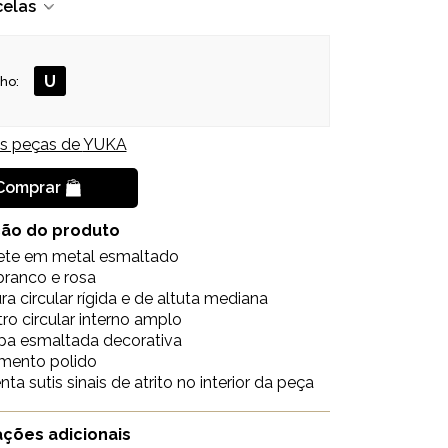
celas
U
ho:
is peças de
YUKA
Comprar
ção do produto
lete em metal esmaltado
 branco e rosa
ura circular rígida e de altuta mediana
ro circular interno amplo
pa esmaltada decorativa
mento polido
nta sutis sinais de atrito no interior da peça
ções adicionais