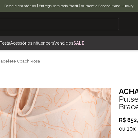
Parcele em até 10x | Entrega para todo Brasil | Authentic Second Hand Luxury
Festa
Acessórios
Influencers
Vendidos
SALE
racelete Coach Rosa
ACHA
Puls
Brac
R$ 852
ou
10x 