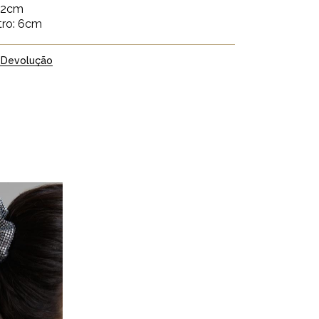
: 2cm
tro: 6cm
 Devolução