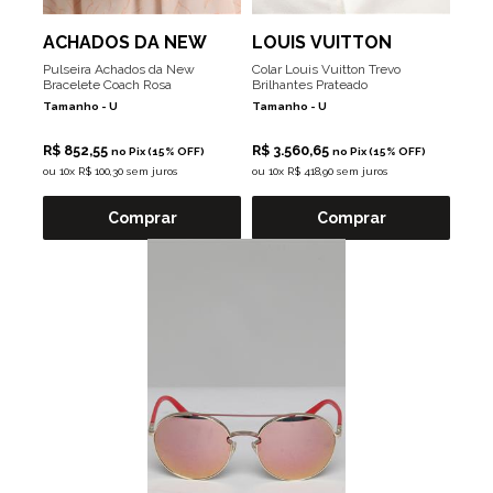
ACHADOS DA NEW
LOUIS VUITTON
Pulseira Achados da New
Colar Louis Vuitton Trevo
Bracelete Coach Rosa
Brilhantes Prateado
Tamanho -
U
Tamanho -
U
R$ 852,55
R$ 3.560,65
no Pix (15% OFF)
no Pix (15% OFF)
ou
10x R$ 100,30 sem juros
ou
10x R$ 418,90 sem juros
Comprar
Comprar