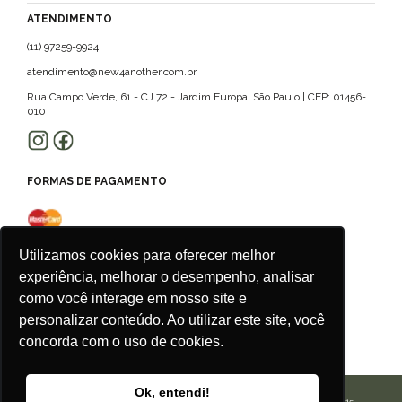
ATENDIMENTO
(11) 97259-9924
atendimento@new4another.com.br
Rua Campo Verde, 61 - CJ 72 - Jardim Europa, São Paulo | CEP: 01456-
010
FORMAS DE PAGAMENTO
Utilizamos cookies para oferecer melhor
experiência, melhorar o desempenho, analisar
como você interage em nosso site e
personalizar conteúdo. Ao utilizar este site, você
concorda com o uso de cookies.
Ok, entendi!
CALU ROUPAS ACESSORIOS E SERVICOS LTDA | CNPJ: 42.506.175/0001-15